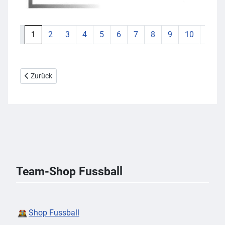
1
2
3
4
5
6
7
8
9
10
Vorheriger Beitrag: Trainingsplan
Zurück
Team-Shop Fussball
Shop Fussball