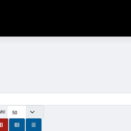
hl:
50