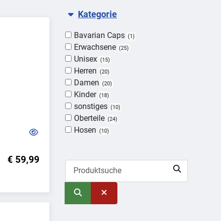
Kategorie
Bavarian Caps
1
Erwachsene
25
Unisex
15
Herren
20
Damen
20
Kinder
18
sonstiges
10
Oberteile
24
Hosen
10
€ 59,99