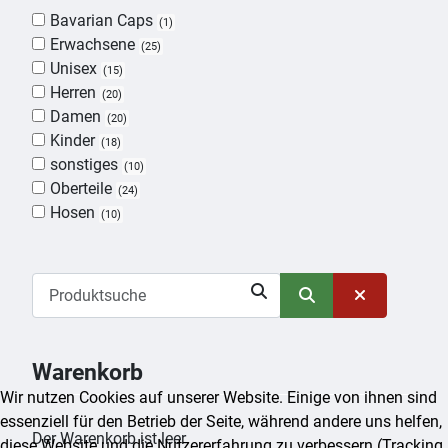
Bavarian Caps
1
Erwachsene
25
Unisex
15
Herren
20
Damen
20
Kinder
18
sonstiges
10
Oberteile
24
Hosen
10
Warenkorb
Wir nutzen Cookies auf unserer Website. Einige von ihnen sind
essenziell für den Betrieb der Seite, während andere uns helfen,
Der Warenkorb ist leer
diese Website und die Nutzererfahrung zu verbessern (Tracking