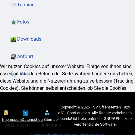
Termine
Fotos
Downloads
Anfahrt
Wir nutzen Cookies auf unserer Website. Einige von ihnen sind
essenziell für den Betrieb der Seite, während andere uns helfen,
Links
diese Website und die Nutzererfahrung zu verbessern (Tracking
Cookies). Sie können selbst entscheiden, ob Sie die Cookies
zulassen möchten. Bitte beachten Sie, dass bei einer Ablehnung
womöglich nicht mehr alle Funktionalitäten der Seite zur
Copyright © 2026 TSV Offenstetten 1929
Verfügung stehen.
e.V. - Sport erleben. Alle Rechte vorbehalten.
Joomla!
ist freie, unter der
GNU/GPL-Lizenz
Impressum
Datenschutz
Sitemap
veröffentlichte Software.
Akzeptieren
Ablehnen