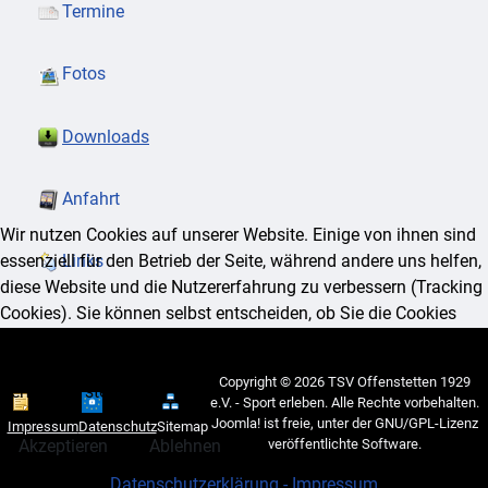
Termine
Fotos
Downloads
Anfahrt
Wir nutzen Cookies auf unserer Website. Einige von ihnen sind
essenziell für den Betrieb der Seite, während andere uns helfen,
Links
diese Website und die Nutzererfahrung zu verbessern (Tracking
Cookies). Sie können selbst entscheiden, ob Sie die Cookies
zulassen möchten. Bitte beachten Sie, dass bei einer Ablehnung
womöglich nicht mehr alle Funktionalitäten der Seite zur
Copyright © 2026 TSV Offenstetten 1929
Verfügung stehen.
e.V. - Sport erleben. Alle Rechte vorbehalten.
Joomla!
ist freie, unter der
GNU/GPL-Lizenz
Impressum
Datenschutz
Sitemap
Akzeptieren
Ablehnen
veröffentlichte Software.
Datenschutzerklärung -
Impressum