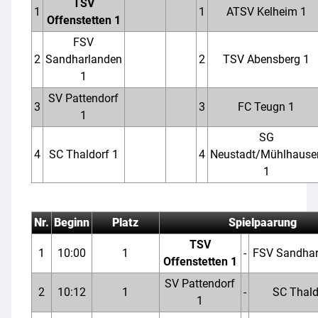
TSV
1
1
ATSV Kelheim 1
Offenstetten 1
FSV
2
Sandharlanden
2
TSV Abensberg 1
1
SV Pattendorf
3
3
FC Teugn 1
1
SG
4
SC Thaldorf 1
4
Neustadt/Mühlhause
1
Nr.
Beginn
Platz
Spielpaarung
TSV
1
10:00
1
-
FSV Sandhar
Offenstetten 1
SV Pattendorf
2
10:12
1
-
SC Thald
1