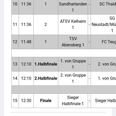
10
11:36
1
Sandharlanden
-
SC Thald
1
SG
ATSV Kelheim
11
11:36
2
-
Neustadt/Mü
1
1
TSV
12
11:48
1
-
FC Teu
Abensberg 1
1. von Gruppe
13
12:10
1.Halbfinale
-
2. von Gr
1
2. von Gruppe
14
12:10
2.Halbfinale
-
1. von Gr
1
Sieger
15
12:30
Finale
-
Sieger Halb
Halbfinale 1