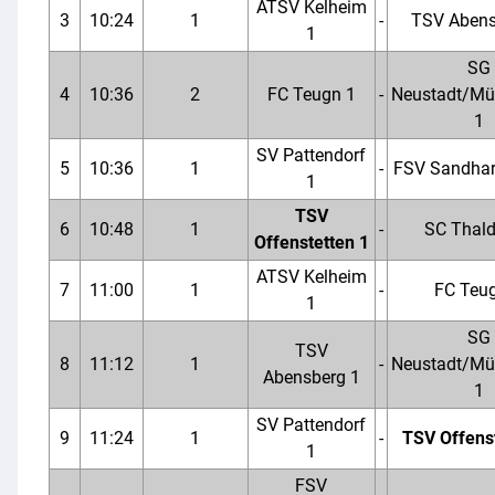
ATSV Kelheim
3
10:24
1
-
TSV Abens
1
SG
4
10:36
2
FC Teugn 1
-
Neustadt/Mü
1
SV Pattendorf
5
10:36
1
-
FSV Sandhar
1
TSV
6
10:48
1
-
SC Thald
Offenstetten 1
ATSV Kelheim
7
11:00
1
-
FC Teu
1
SG
TSV
8
11:12
1
-
Neustadt/Mü
Abensberg 1
1
SV Pattendorf
9
11:24
1
-
TSV Offens
1
FSV