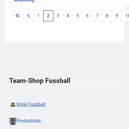
Beiträge
1
2
3
4
5
6
Seite 2 von 38
7
8
9
1
Team-Shop Fussball
Shop Fussball
Produktliste